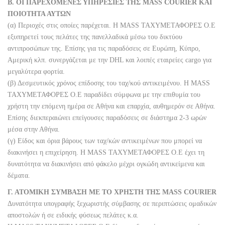
Β. ΟΙ ΠΑΡΕΧΟΜΕΝΕΣ ΥΠΗΡΕΣΙΕΣ ΤΗΣ MASS COURIER ΚΑΙ
ΠΟΙΟΤΗΤΑ ΑΥΤΩΝ
(α) Περιοχές στις οποίες παρέχεται. Η MASS ΤΑΧΥΜΕΤΑΦΟΡΕΣ Ο.Ε
εξυπηρετεί τους πελάτες της πανελλαδικά μέσω του δικτύου
αντιπροσώπων της. Επίσης για τις παραδόσεις σε Ευρώπη, Κύπρο,
Αμερική κλπ. συνεργάζεται με την DHL και λοιπές εταιρείες cargo για
μεγαλύτερα φορτία.
(β) Δεσμευτικός χρόνος επίδοσης του ταχ/κού αντικειμένου. Η MASS
ΤΑΧΥΜΕΤΑΦΟΡΕΣ Ο.Ε παραδίδει σύμφωνα με την επιθυμία του
χρήστη την επόμενη ημέρα σε Αθήνα και επαρχία, αυθημερόν σε Αθήνα.
Επίσης διεκπεραιώνει επείγουσες παραδόσεις σε διάστημα 2-3 ωρών
μέσα στην Αθήνα.
(γ) Είδος και όρια βάρους των ταχ/κών αντικειμένων που μπορεί να
διακινήσει η επιχείρηση. Η MASS ΤΑΧΥΜΕΤΑΦΟΡΕΣ Ο.Ε έχει τη
δυνατότητα να διακινήσει από φάκελο μέχρι ογκώδη αντικείμενα και
δέματα.
Γ. ΑΤΟΜΙΚΗ ΣΥΜΒΑΣΗ ΜΕ ΤΟ ΧΡΗΣΤΗ ΤΗΣ MASS COURIER
Δυνατότητα υπογραφής ξεχωριστής σύμβασης σε περιπτώσεις ομαδικών
αποστολών ή σε ειδικής φύσεως πελάτες κ.α.