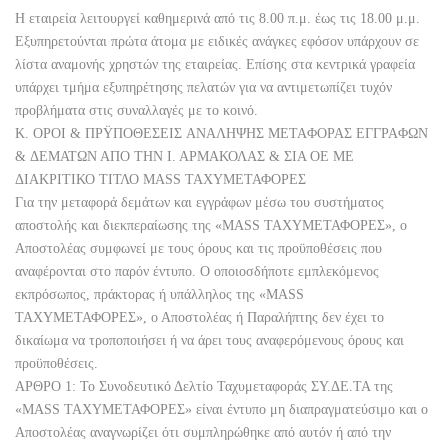
Η εταιρεία λειτουργεί καθημερινά από τις 8.00 π.μ. έως τις 18.00 μ.μ.
Εξυπηρετούνται πρώτα άτομα με ειδικές ανάγκες εφόσον υπάρχουν σε
λίστα αναμονής χρηστών της εταιρείας. Επίσης στα κεντρικά γραφεία
υπάρχει τμήμα εξυπηρέτησης πελατών για να αντιμετωπίζει τυχόν
προβλήματα στις συναλλαγές με το κοινό.
Κ. OPOI & ΠΡΫΠΟΘΕΣΕΙΣ ANAΛHΨHΣ METAΦOPAΣ EΓΓPAΦΩN
& ΔEMATΩN AΠO THΝ Ι. ΑΡΜΑΚΟΛΑΣ & ΣΙΑ ΟΕ ΜΕ
ΔΙΑΚΡΙΤΙΚΟ ΤΙΤΛΟ MASS TAXYΜΕΤΑΦΟΡΕΣ
Για την μεταφορά δεμάτων και εγγράφων μέσω του συστήματος
αποστολής και διεκπεραίωσης της «MASS ΤΑΧΥΜΕΤΑΦΟΡΕΣ», ο
Αποστολέας συμφωνεί με τους όρους και τις προϋποθέσεις που
αναφέρονται στο παρόν έντυπο. Ο οποιοσδήποτε εμπλεκόμενος
εκπρόσωπος, πράκτορας ή υπάλληλος της «MASS
ΤΑΧΥΜΕΤΑΦΟΡΕΣ», ο Αποστολέας ή Παραλήπτης δεν έχει το
δικαίωμα να τροποποιήσει ή να άρει τους αναφερόμενους όρους και
προϋποθέσεις.
ΑΡΘΡΟ 1: Το Συνοδευτικό Δελτίο Ταχυμεταφοράς ΣΥ.ΔΕ.ΤΑ της
«MASS ΤΑΧΥΜΕΤΑΦΟΡΕΣ» είναι έντυπο μη διαπραγματεύσιμο και ο
Αποστολέας αναγνωρίζει ότι συμπληρώθηκε από αυτόν ή από την