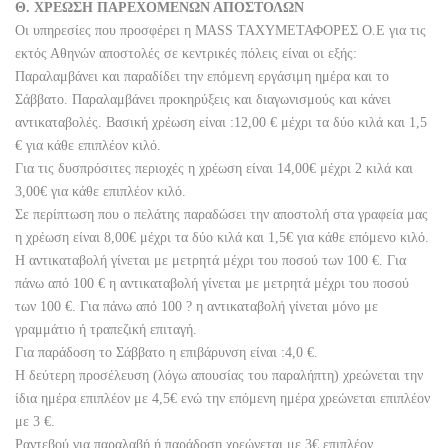
Θ. ΧΡΕΩΣΗ ΠΑΡΕΧΟΜΕΝΩΝ ΑΠΟΣΤΟΛΩΝ
Οι υπηρεσίες που προσφέρει η MASS ΤΑΧΥΜΕΤΑΦΟΡΕΣ Ο.Ε για τις
εκτός Αθηνών αποστολές σε κεντρικές πόλεις είναι οι εξής:
Παραλαμβάνει και παραδίδει την επόμενη εργάσιμη ημέρα και το
Σάββατο. Παραλαμβάνει προκηρύξεις και διαγωνισμούς και κάνει
αντικαταβολές. Βασική χρέωση είναι :12,00 € μέχρι τα δύο κιλά και 1,5
€ για κάθε επιπλέον κιλό.
Για τις δυσπρόσιτες περιοχές η χρέωση είναι 14,00€ μέχρι 2 κιλά και
3,00€ για κάθε επιπλέον κιλό.
Σε περίπτωση που ο πελάτης παραδώσει την αποστολή στα γραφεία μας
η χρέωση είναι 8,00€ μέχρι τα δύο κιλά και 1,5€ για κάθε επόμενο κιλό.
Η αντικαταβολή γίνεται με μετρητά μέχρι του ποσού των 100 €. Για
πάνω από 100 € η αντικαταβολή γίνεται με μετρητά μέχρι του ποσού
των 100 €. Για πάνω από 100 ? η αντικαταβολή γίνεται μόνο με
γραμμάτιο ή τραπεζική επιταγή.
Για παράδοση το Σάββατο η επιβάρυνση είναι :4,0 €.
H δεύτερη προσέλευση (λόγω απουσίας του παραλήπτη) χρεώνεται την
ίδια ημέρα επιπλέον με 4,5€ ενώ την επόμενη ημέρα χρεώνεται επιπλέον
με 3 €.
Ραντεβού για παραλαβή ή παράδοση χρεώνεται με 3€ επιπλέον.