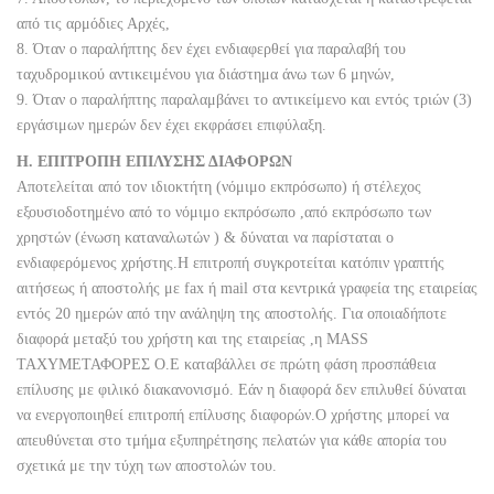
από τις αρμόδιες Αρχές,
8. Όταν ο παραλήπτης δεν έχει ενδιαφερθεί για παραλαβή του
ταχυδρομικού αντικειμένου για διάστημα άνω των 6 μηνών,
9. Όταν ο παραλήπτης παραλαμβάνει το αντικείμενο και εντός τριών (3)
εργάσιμων ημερών δεν έχει εκφράσει επιφύλαξη.
Η. ΕΠΙΤΡΟΠΗ ΕΠΙΛΥΣΗΣ ΔΙΑΦΟΡΩΝ
Αποτελείται από τον ιδιοκτήτη (νόμιμο εκπρόσωπο) ή στέλεχος
εξουσιοδοτημένο από το νόμιμο εκπρόσωπο ,από εκπρόσωπο των
χρηστών (ένωση καταναλωτών ) & δύναται να παρίσταται ο
ενδιαφερόμενος χρήστης.Η επιτροπή συγκροτείται κατόπιν γραπτής
αιτήσεως ή αποστολής με fax ή mail στα κεντρικά γραφεία της εταιρείας
εντός 20 ημερών από την ανάληψη της αποστολής. Για οποιαδήποτε
διαφορά μεταξύ του χρήστη και της εταιρείας ,η MASS
ΤΑΧΥΜΕΤΑΦΟΡΕΣ Ο.Ε καταβάλλει σε πρώτη φάση προσπάθεια
επίλυσης με φιλικό διακανονισμό. Εάν η διαφορά δεν επιλυθεί δύναται
να ενεργοποιηθεί επιτροπή επίλυσης διαφορών.Ο χρήστης μπορεί να
απευθύνεται στο τμήμα εξυπηρέτησης πελατών για κάθε απορία του
σχετικά με την τύχη των αποστολών του.