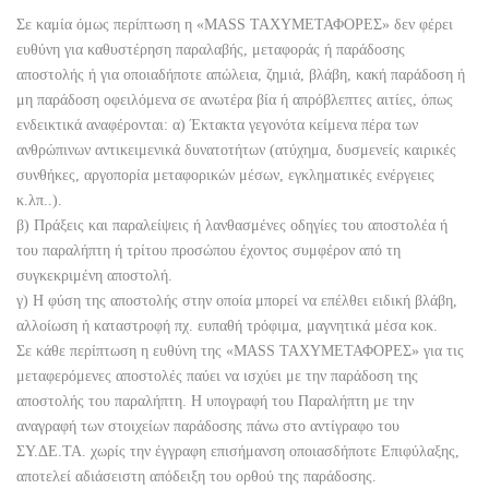
Σε καμία όμως περίπτωση η «MASS ΤΑΧΥΜΕΤΑΦΟΡΕΣ» δεν φέρει
ευθύνη για καθυστέρηση παραλαβής, μεταφοράς ή παράδοσης
αποστολής ή για οποιαδήποτε απώλεια, ζημιά, βλάβη, κακή παράδοση ή
μη παράδοση οφειλόμενα σε ανωτέρα βία ή απρόβλεπτες αιτίες, όπως
ενδεικτικά αναφέρονται: α) Έκτακτα γεγονότα κείμενα πέρα των
ανθρώπινων αντικειμενικά δυνατοτήτων (ατύχημα, δυσμενείς καιρικές
συνθήκες, αργοπορία μεταφορικών μέσων, εγκληματικές ενέργειες
κ.λπ..).
β) Πράξεις και παραλείψεις ή λανθασμένες οδηγίες του αποστολέα ή
του παραλήπτη ή τρίτου προσώπου έχοντος συμφέρον από τη
συγκεκριμένη αποστολή.
γ) Η φύση της αποστολής στην οποία μπορεί να επέλθει ειδική βλάβη,
αλλοίωση ή καταστροφή πχ. ευπαθή τρόφιμα, μαγνητικά μέσα κοκ.
Σε κάθε περίπτωση η ευθύνη της «MASS ΤΑΧΥΜΕΤΑΦΟΡΕΣ» για τις
μεταφερόμενες αποστολές παύει να ισχύει με την παράδοση της
αποστολής του παραλήπτη. Η υπογραφή του Παραλήπτη με την
αναγραφή των στοιχείων παράδοσης πάνω στο αντίγραφο του
ΣΥ.ΔΕ.ΤΑ. χωρίς την έγγραφη επισήμανση οποιασδήποτε Επιφύλαξης,
αποτελεί αδιάσειστη απόδειξη του ορθού της παράδοσης.