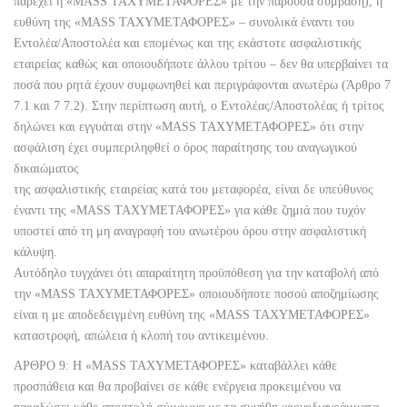
παρέχει η «MASS ΤΑΧΥΜΕΤΑΦΟΡΕΣ» με την παρούσα σύμβαση), η
ευθύνη της «MASS ΤΑΧΥΜΕΤΑΦΟΡΕΣ» – συνολικά έναντι του
Εντολέα/Αποστολέα και επομένως και της εκάστοτε ασφαλιστικής
εταιρείας καθώς και οποιουδήποτε άλλου τρίτου – δεν θα υπερβαίνει τα
ποσά που ρητά έχουν συμφωνηθεί και περιγράφονται ανωτέρω (Άρθρο 7
7.1 και 7 7.2). Στην περίπτωση αυτή, ο Εντολέας/Αποστολέας ή τρίτος
δηλώνει και εγγυάται στην «MASS ΤΑΧΥΜΕΤΑΦΟΡΕΣ» ότι στην
ασφάλιση έχει συμπεριληφθεί ο όρος παραίτησης του αναγωγικού
δικαιώματος
της ασφαλιστικής εταιρείας κατά του μεταφορέα, είναι δε υπεύθυνος
έναντι της «MASS ΤΑΧΥΜΕΤΑΦΟΡΕΣ» για κάθε ζημιά που τυχόν
υποστεί από τη μη αναγραφή του ανωτέρου όρου στην ασφαλιστική
κάλυψη.
Αυτόδηλο τυγχάνει ότι απαραίτητη προϋπόθεση για την καταβολή από
την «MASS ΤΑΧΥΜΕΤΑΦΟΡΕΣ» οποιουδήποτε ποσού αποζημίωσης
είναι η με αποδεδειγμένη ευθύνη της «MASS ΤΑΧΥΜΕΤΑΦΟΡΕΣ»
καταστροφή, απώλεια ή κλοπή του αντικειμένου.
ΑΡΘΡΟ 9: Η «MASS ΤΑΧΥΜΕΤΑΦΟΡΕΣ» καταβάλλει κάθε
προσπάθεια και θα προβαίνει σε κάθε ενέργεια προκειμένου να