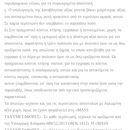
ταχυδρομικού τέλους για τη συγκεκριμένη αποστολή.
γ. Ο υπολογισμός της καταβλητέας αξίας γίνεται βάσει μικρότερης αξίας
του αντικειμένου όπως αυτή προκύπτει από το τιμολόγιο αγοράς αυτού.
Σε καμία περίπτωση δεν υπερβαίνει το παραπάνω ποσό.
δ) Στο πραγματικό κόστος κτήσης εγγράφων ή αντικειμένων, χωρίς να
λαμβάνεται υπ’ όψη η εμπορική αξία ή η ιδιαίτερη αξία αυτών για τον
αποστολέα, παραλήπτη ή τρίτο πρόσωπο και με ανώτατο όριο τα ως άνω
οριζόμενα ποσά. της απώλειας ή ζημίας το οποίο κατεβλήθη για το
έγγραφο ή το δέμα με ανώτατο όριο τα ως άνω οριζόμενα ποσά. Ως
πραγματικό κόστος κτήσης νοείται: για τα έγγραφα το κόστος
αντικατάστασης ή αναπαραγωγής αυτών και για τα αντικείμενα το
κόστος αγοράς, επισκευής ή αντικατάστασης
αυτών (λαμβάνοντας υπ’ όψη την κατάσταση στην οποία ήταν κατά την
παραλαβή), όπως αποδεικνύεται από σχετικά προσκομιζόμενα
παραστατικά.
Τα ανωτέρω ισχύουν και για τις περιπτώσεις αποστολών με δηλωμένη
αξία χωρίς όμως να έχουν ασφαλιστεί στη «MASS
ΤΑΧΥΜΕΤΑΦΟΡΕΣ». Σε κάθε περίπτωση, ισχύουν τα οριζόμενα από
την Υπουργική Απόφαση 688/52/2013 (ΦΕΚ 1412). Η «MASS