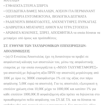
ΜΑΛΛΙΩΝ
• ΕΥΦΛΕΚΤΑ ΣΤΕΡΕΑ ΣΠΙΡΤΑ
• ΟΞΕΙΔΩΤΙΚΑ ΒΑΦΕΣ ΜΑΛΛΙΩΝ, ΛΟΣΙΟΝ ΓΙΑ ΠΕΡΜΑΝΑΝΤ
• ΔΗΛΗΤΗΡΙΑ ΕΝΤΟΜΟΚΤΟΝΑ, ΒΙΟΛΟΓΙΚΑ ΔΕΙΓΜΑΤΑ
• ΡΑΔΙΕΝΕΡΓΑ ΒΗΜΑΤΟΔΟΤΕΣ, ΑΝΙΧΝΕΥΤΗΡΕΣ ΠΥΡΚΑΓΙΑΣ
• ΔΙΑΒΡΩΤΙΚΑ ΜΠΑΤΑΡΙΕΣ ΛΙΘΙΟΥ ΚΑΙ ΥΓΡΑ ΣΤΟΙΧΕΙΑ
• ΑΡΩΜΑΤΑ ΚΟΛΟΝΙΕΣ, ΣΠΡΕΙ, ΑΠΟΣΜΗΤΙΚΑ τα οποία δύναται να
μεταφέρει υπό όρους και προϋποθέσεις.
ΣΤ. ΕΥΘΥΝΗ ΤΩΝ ΤΑΧΥΔΡΟΜΙΚΩΝ ΕΠΙΧΕΙΡΗΣΕΩΝ-
ΑΠΟΖΗΜΙΩΣΕΙΣ
• (α).Ο Εντολέας/Αποστολέας έχει τη δυνατότητα να προβεί σε
ασφαλιστική κάλυψη των αποστολών του, μέσω της ασφαλιστικής
εταιρείας με την οποία συνεργάζεται η «MASS ΤΑΧΥΜΕΤΑΦΟΡΕΣ»
για αποστολή με δηλωμένη αξία ΠΡΙΝ την αποστολή μεγαλύτερης από
100€ με όριο τις 3000€ επασφάλιστρο 1% επί της αξίας συν πάγιο
ασφάλισης 5,00€ ευρώ να αποστολή. Για τις αποστολές εξωτερικού η
επιπλέον χρέωση είναι 10,00€ μέχρι τα 1000,00€ και κατόπιν 1% για
κάθε επιπλέον 1000,00€.Η ασφαλιζόμενη αξία πρέπει να δηλώνεται στο
προκαθορισμένο πεδίο ασφάλισης του ΣΥ.ΔΕ.ΤΑ. και να δύναται να