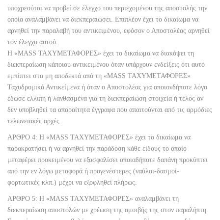
υποχρεούται να προβεί σε έλεγχο του περιεχομένου της αποστολής την
οποία αναλαμβάνει να διεκπεραιώσει. Επιπλέον έχει το δικαίωμα να
αρνηθεί την παραλαβή του αντικειμένου, εφόσον ο Αποστολέας αρνηθεί
τον έλεγχο αυτού.
Η «MASS ΤΑΧΥΜΕΤΑΦΟΡΕΣ» έχει το δικαίωμα να διακόψει τη
διεκπεραίωση κάποιου αντικειμένου όταν υπάρχουν ενδείξεις ότι αυτό
εμπίπτει στα μη αποδεκτά από τη «MASS ΤΑΧΥΜΕΤΑΦΟΡΕΣ»
Ταχυδρομικά Αντικείμενα ή όταν ο Αποστολέας για οποιονδήποτε λόγο
έδωσε ελλιπή ή λανθασμένα για τη διεκπεραίωση στοιχεία ή τέλος αν
δεν υποβληθεί τα απαραίτητα έγγραφα που απαιτούνται από τις αρμόδιες
τελωνειακές αρχές.
ΑΡΘΡΟ 4: Η «MASS ΤΑΧΥΜΕΤΑΦΟΡΕΣ» έχει το δικαίωμα να
παρακρατήσει ή να αρνηθεί την παράδοση κάθε είδους το οποίο
μεταφέρει προκειμένου να εξασφαλίσει οποιαδήποτε δαπάνη προκύπτει
από την εν λόγω μεταφορά ή προγενέστερες (ναύλοι-δασμοί-
φορτωτικές κλπ.) μέχρι να εξοφληθεί πλήρως.
ΑΡΘΡΟ 5: Η «MASS ΤΑΧΥΜΕΤΑΦΟΡΕΣ» αναλαμβάνει τη
διεκπεραίωση αποστολών με χρέωση της αμοιβής της στον παραλήπτη.