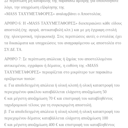
Σε περίπτωση μη καταβολής της παραπάνω αμοιβής για οποιονδήποτε
λόγο, την υποχρέωση εξόφλησης της
«MASS ΤΑΧΥΜΕΤΑΦΟΡΕΣ» αναλαμβάνει ο Αποστολέας.
ΑΡΘΡΟ 6: Η «MASS ΤΑΧΥΜΕΤΑΦΟΡΕΣ» διεκπεραιώνει κάθε είδους
αποστολή (πχ. αγορά, αντικαταβολή κλπ.) και με μη έγγραφη εντολή
(πχ. ηλεκτρονική, τηλεφωνική). Στις περιπτώσεις αυτές ο εντολέας έχει
τα δικαιώματα και υποχρεώσεις του αναγραφόμενου ως αποστολέα στο
ΣΥ.ΔΕ.ΤΑ.
ΑΡΘΡΟ 7: Σε περίπτωση απώλειας ή ζημίας του αποστελλομένου
αντικειμένου, εγγράφου ή δέματος, η ευθύνη της «MASS
ΤΑΧΥΜΕΤΑΦΟΡΕΣ» περιορίζεται στο μικρότερο των παρακάτω
οριζόμενων ποσών:
α. Για αποδεδειγμένη απώλεια ή ολική κλοπή ή ολική καταστροφή του
περιεχομένου φακέλου καταβάλλεται ελάχιστη αποζημίωση 50
€ και μέγιστη αποζημίωση 70 € και επιστροφή του καταβληθέντος
ταχυδρομικού τέλους για τη συγκεκριμένη αποστολή.
β. Για αποδεδειγμένη απώλεια ή ολική κλοπή ή ολική καταστροφή του
περιεχομένου δέματος καταβάλλεται ελάχιστη αποζημίωση 100
€ και μέγιστη αποζημίωση 400 € και επιστροφή του καταβληθέντος