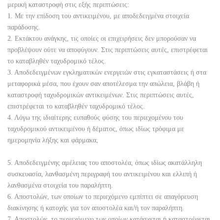
μερική καταστροφή στις εξής περιπτώσεις:
1. Με την επίδοση του αντικειμένου, με αποδεδειγμένα στοιχεία
παράδοσης.
2. Εκτάκτου ανάγκης, τις οποίες οι επιχειρήσεις δεν μπορούσαν να
προβλέψουν ούτε να αποφύγουν. Στις περιπτώσεις αυτές, επιστρέφεται
το καταβληθέν ταχυδρομικό τέλος.
3. Αποδεδειγμένων εγκληματικών ενεργειών στις εγκαταστάσεις ή στα
μεταφορικά μέσα, που έχουν σαν αποτέλεσμα την απώλεια, βλάβη ή
καταστροφή ταχυδρομικών αντικειμένων. Στις περιπτώσεις αυτές,
επιστρέφεται το καταβληθέν ταχυδρομικό τέλος.
4. Λόγω της ιδιαίτερης ευπαθούς φύσης του περιεχομένου του
ταχυδρομικού αντικειμένου ή δέματος, όπως ιδίως τρόφιμα με
ημερομηνία λήξης και φάρμακα,
5. Αποδεδειγμένης αμέλειας του αποστολέα, όπως ιδίως ακατάλληλη
συσκευασία, λανθασμένη περιγραφή του αντικειμένου και ελλιπή ή
λανθασμένα στοιχεία του παραλήπτη.
6. Αποστολών, των οποίων το περιεχόμενο εμπίπτει σε απαγόρευση
διακίνησης ή κατοχής για τον αποστολέα και/ή τον παραλήπτη.
7. Αποστολών, το περιεχόμενο των οποίων κατάσχεται ή καταστρέφεται