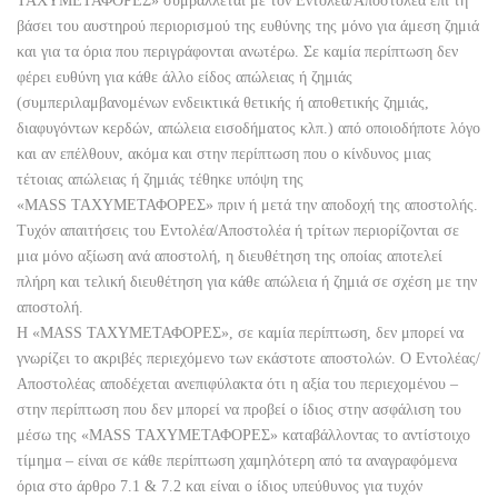
ΤΑΧΥΜΕΤΑΦΟΡΕΣ» συμβάλλεται με τον Εντολέα/Αποστολέα επί τη
βάσει του αυστηρού περιορισμού της ευθύνης της μόνο για άμεση ζημιά
και για τα όρια που περιγράφονται ανωτέρω. Σε καμία περίπτωση δεν
φέρει ευθύνη για κάθε άλλο είδος απώλειας ή ζημιάς
(συμπεριλαμβανομένων ενδεικτικά θετικής ή αποθετικής ζημιάς,
διαφυγόντων κερδών, απώλεια εισοδήματος κλπ.) από οποιοδήποτε λόγο
και αν επέλθουν, ακόμα και στην περίπτωση που ο κίνδυνος μιας
τέτοιας απώλειας ή ζημιάς τέθηκε υπόψη της
«MASS ΤΑΧΥΜΕΤΑΦΟΡΕΣ» πριν ή μετά την αποδοχή της αποστολής.
Τυχόν απαιτήσεις του Εντολέα/Αποστολέα ή τρίτων περιορίζονται σε
μια μόνο αξίωση ανά αποστολή, η διευθέτηση της οποίας αποτελεί
πλήρη και τελική διευθέτηση για κάθε απώλεια ή ζημιά σε σχέση με την
αποστολή.
Η «MASS ΤΑΧΥΜΕΤΑΦΟΡΕΣ», σε καμία περίπτωση, δεν μπορεί να
γνωρίζει το ακριβές περιεχόμενο των εκάστοτε αποστολών. Ο Εντολέας/
Αποστολέας αποδέχεται ανεπιφύλακτα ότι η αξία του περιεχομένου –
στην περίπτωση που δεν μπορεί να προβεί ο ίδιος στην ασφάλιση του
μέσω της «MASS ΤΑΧΥΜΕΤΑΦΟΡΕΣ» καταβάλλοντας το αντίστοιχο
τίμημα – είναι σε κάθε περίπτωση χαμηλότερη από τα αναγραφόμενα
όρια στο άρθρο 7.1 & 7.2 και είναι ο ίδιος υπεύθυνος για τυχόν