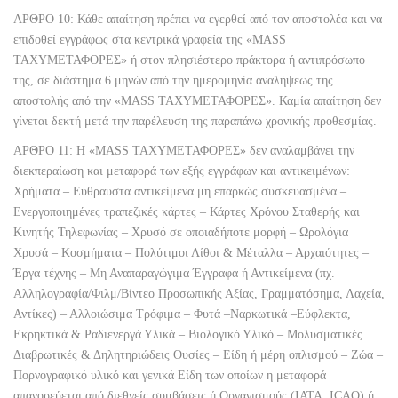
ΑΡΘΡΟ 10: Κάθε απαίτηση πρέπει να εγερθεί από τον αποστολέα και να
επιδοθεί εγγράφως στα κεντρικά γραφεία της «MASS
ΤΑΧΥΜΕΤΑΦΟΡΕΣ» ή στον πλησιέστερο πράκτορα ή αντιπρόσωπο
της, σε διάστημα 6 μηνών από την ημερομηνία αναλήψεως της
αποστολής από την «MASS ΤΑΧΥΜΕΤΑΦΟΡΕΣ». Καμία απαίτηση δεν
γίνεται δεκτή μετά την παρέλευση της παραπάνω χρονικής προθεσμίας.
ΑΡΘΡΟ 11: Η «MASS ΤΑΧΥΜΕΤΑΦΟΡΕΣ» δεν αναλαμβάνει την
διεκπεραίωση και μεταφορά των εξής εγγράφων και αντικειμένων:
Χρήματα – Εύθραυστα αντικείμενα μη επαρκώς συσκευασμένα –
Ενεργοποιημένες τραπεζικές κάρτες – Κάρτες Χρόνου Σταθερής και
Κινητής Τηλεφωνίας – Χρυσό σε οποιαδήποτε μορφή – Ωρολόγια
Χρυσά – Κοσμήματα – Πολύτιμοι Λίθοι & Μέταλλα – Αρχαιότητες –
Έργα τέχνης – Μη Αναπαραγώγιμα Έγγραφα ή Αντικείμενα (πχ.
Αλληλογραφία/Φιλμ/Βίντεο Προσωπικής Αξίας, Γραμματόσημα, Λαχεία,
Αντίκες) – Αλλοιώσιμα Τρόφιμα – Φυτά –Ναρκωτικά –Εύφλεκτα,
Εκρηκτικά & Ραδιενεργά Υλικά – Βιολογικό Υλικό – Μολυσματικές
Διαβρωτικές & Δηλητηριώδεις Ουσίες – Είδη ή μέρη οπλισμού – Ζώα –
Πορνογραφικό υλικό και γενικά Είδη των οποίων η μεταφορά
απαγορεύεται από διεθνείς συμβάσεις ή Οργανισμούς (ΙΑΤΑ, ICAO) ή