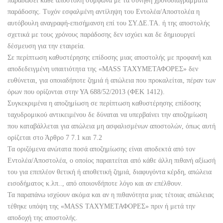
παραδώσει κάθε αποστολή σύμφωνα με τα συνήθη χρονοδιαγράμματα
παράδοσης. Τυχόν εσφαλμένη αντίληψη του Εντολέα/Αποστολέα η
αυτόβουλη αναγραφή-επισήμανση επί του ΣΥ.ΔΕ.ΤΑ. ή της αποστολής
σχετικά με τους χρόνους παράδοσης δεν ισχύει και δε δημιουργεί
δέσμευση για την εταιρεία.
Σε περίπτωση καθυστέρησης επίδοσης μιας αποστολής με προφανή και
αποδεδειγμένη υπαιτιότητα της «MASS ΤΑΧΥΜΕΤΑΦΟΡΕΣ» δεν
ευθύνεται, για οποιαδήποτε ζημιά ή απώλεια που προκαλείται, πέραν των
όρων που ορίζονται στην ΥΑ 688/52/2013 (ΦΕΚ 1412).
Συγκεκριμένα η αποζημίωση σε περίπτωση καθυστέρησης επίδοσης
ταχυδρομικού αντικειμένου δε δύναται να υπερβαίνει την αποζημίωση
που καταβάλλεται για απώλεια μη ασφαλισμένων αποστολών, όπως αυτή
ορίζεται στο Άρθρο 7 7.1 και 7.2
Τα οριζόμενα ανώτατα ποσά αποζημίωσης είναι αποδεκτά από τον
Εντολέα/Αποστολέα, ο οποίος παραιτείται από κάθε άλλη πιθανή αξίωσή
του για επιπλέον θετική ή αποθετική ζημιά, διαφυγόντα κέρδη, απώλεια
εισοδήματος κ.λπ.., από οποιονδήποτε λόγο και αν επέλθουν.
Τα παραπάνω ισχύουν ακόμα και αν η πιθανότητα μιας τέτοιας απώλειας
τέθηκε υπόψη της «MASS ΤΑΧΥΜΕΤΑΦΟΡΕΣ» πριν ή μετά την
αποδοχή της αποστολής.