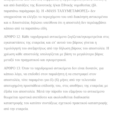
και από διατάξεις της Κοινοτικής ή/και Εθνικής νομοθεσίας (βλ.
παραπάνω παράγραφο Δ). Η «MASS ΤΑΧΥΜΕΤΑΦΟΡΕΣ» δεν
υποχρεούται να ελέγξει το περιεχόμενο του υπό διακίνηση αντικειμένου
και ο Αποστολέας δηλώνει υπεύθυνα ότι η αποστολή δεν περιλαμβάνει
κάποιο από τα παραπάνω είδη.
ΑΡΘΡΟ 12: Κάθε ταχυδρομικό αντικείμενο ζυγίζεται/ογκομετρείται στις
εγκαταστάσεις της εταιρείας και επ’ αυτού του βάρους γίνεται η
τιμολόγησή του ανεξαρτήτως από την δήλωση βάρους του αποστολέα. Η
χρέωση κάθε αποστολής υπολογίζεται με βάση το μεγαλύτερο βάρος
μεταξύ του πραγματικού και ογκομετρικού.
ΑΡΘΡΟ 13: Όταν το ταχυδρομικό αντικείμενο δεν είναι δυνατόν, για
κάποιο λόγο, να επιδοθεί στον παραλήπτη ή να επιστραφεί στον
αποστολέα, τότε παραμένει για έξι (6) μήνες από την τελευταία
αποτυχημένη προσπάθεια επίδοσής του, στις αποθήκες της εταιρείας με
έξοδα του αποστολέα. Μετά την πάροδο του εξαμήνου το αντικείμενο
θεωρείται οριστικά ανεπίδοτο και ακολουθείται διαδικασία
καταστροφής του κατόπιν συντάξεως σχετικού πρακτικού καταστροφής
από την εταιρεία.