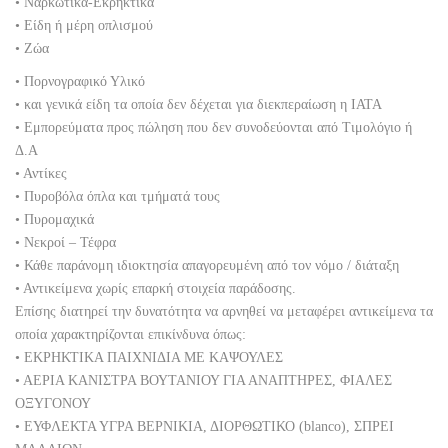
• Ναρκωτικά-Εκρηκτικά
• Είδη ή μέρη οπλισμού
• Ζώα
• Πορνογραφικό Υλικό
• και γενικά είδη τα οποία δεν δέχεται για διεκπεραίωση η ΙΑΤΑ
• Εμπορεύματα προς πώληση που δεν συνοδεύονται από Τιμολόγιο ή
Δ.Α
• Αντίκες
• Πυροβόλα όπλα και τμήματά τους
• Πυρομαχικά
• Νεκροί – Τέφρα
• Κάθε παράνομη ιδιοκτησία απαγορευμένη από τον νόμο / διάταξη
• Αντικείμενα χωρίς επαρκή στοιχεία παράδοσης.
Επίσης διατηρεί την δυνατότητα να αρνηθεί να μεταφέρει αντικείμενα τα
οποία χαρακτηρίζονται επικίνδυνα όπως:
• ΕΚΡΗΚΤΙΚΑ ΠΑΙΧΝΙΔΙΑ ΜΕ ΚΑΨΟΥΛΕΣ
• ΑΕΡΙΑ ΚΑΝΙΣΤΡΑ ΒΟΥΤΑΝΙΟΥ ΓΙΑ ΑΝΑΠΤΗΡΕΣ, ΦΙΑΛΕΣ
ΟΞΥΓΟΝΟΥ
• ΕΥΦΛΕΚΤΑ ΥΓΡΑ ΒΕΡΝΙΚΙΑ, ΔΙΟΡΘΩΤΙΚΟ (blanco), ΣΠΡΕΙ