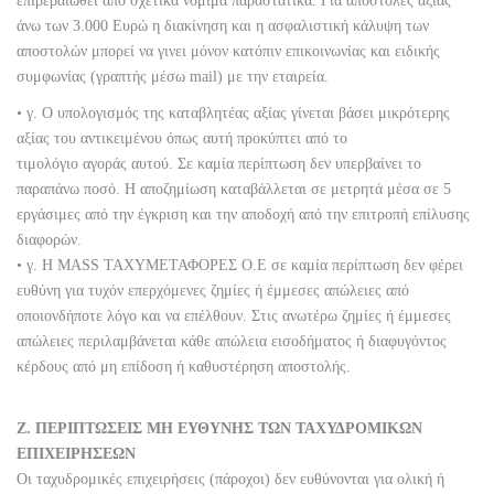
επιβεβαιωθεί από σχετικά νόμιμα παραστατικά. Για αποστολές αξίας
άνω των 3.000 Ευρώ η διακίνηση και η ασφαλιστική κάλυψη των
αποστολών μπορεί να γινει μόνον κατόπιν επικοινωνίας και ειδικής
συμφωνίας (γραπτής μέσω mail) με την εταιρεία.
• γ. Ο υπολογισμός της καταβλητέας αξίας γίνεται βάσει μικρότερης
αξίας του αντικειμένου όπως αυτή προκύπτει από το
τιμολόγιο αγοράς αυτού. Σε καμία περίπτωση δεν υπερβαίνει το
παραπάνω ποσό. Η αποζημίωση καταβάλλεται σε μετρητά μέσα σε 5
εργάσιμες από την έγκριση και την αποδοχή από την επιτροπή επίλυσης
διαφορών.
• γ. Η MASS ΤΑΧΥΜΕΤΑΦΟΡΕΣ Ο.Ε σε καμία περίπτωση δεν φέρει
ευθύνη για τυχόν επερχόμενες ζημίες ή έμμεσες απώλειες από
οποιονδήποτε λόγο και να επέλθουν. Στις ανωτέρω ζημίες ή έμμεσες
απώλειες περιλαμβάνεται κάθε απώλεια εισοδήματος ή διαφυγόντος
κέρδους από μη επίδοση ή καθυστέρηση αποστολής.
Ζ. ΠΕΡΙΠΤΩΣΕΙΣ ΜΗ ΕΥΘΥΝΗΣ ΤΩΝ ΤΑΧΥΔΡΟΜΙΚΩΝ
ΕΠΙΧΕΙΡΗΣΕΩΝ
Οι ταχυδρομικές επιχειρήσεις (πάροχοι) δεν ευθύνονται για ολική ή