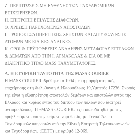
Ζ. ΠΕΡΙΠΤΩΣΕΙΣ ΜΗ ΕΥΘΥΝΗΣ ΤΩΝ ΤΑΧΥΔΡΟΜΙΚΩΝ
ΕΠΙΧΕΙΡΗΣΕΩΝ.
Η. ΕΠΙΤΡΟΠΗ ΕΠΙΛΥΣΗΣ ΔΙΑΦΟΡΩΝ.
Θ. ΧΡΕΩΣΗ ΠΑΡΕΧΟΜΕΝΩΝ ΑΠΟΣΤΟΛΩΝ.
Ι. ΤΡΟΠΟΣ ΕΞΥΠΗΡΕΤΗΣΗΣ ΧΡΗΣΤΩΝ ΚΑΙ ΔΙΕΥΚΟΛΥΝΣΗΣ
ΑΤΟΜΩΝ ΜΕ ΕΙΔΙΚΕΣ ΑΝΑΓΚΕΣ.
Κ. OPOI & ΠΡΫΠΟΘΕΣΕΙΣ ANAΛHΨHΣ METAΦOPAΣ EΓΓPAΦΩN
& ΔEMATΩN AΠO THΝ Ι. ΑΡΜΑΚΟΛΑΣ & ΣΙΑ ΟΕ ΜΕ
ΔΙΑΚΡΙΤΙΚΟ ΤΙΤΛΟ MASS TAXYΜΕΤΑΦΟΡΕΣ
Α. Η ΕΤΑΙΡΙΚΗ ΤΑΥΤΟΤΗΤΑ ΤΗΣ MASS COURIER
Η MASS COURIER ιδρύθηκε το 1994 με τη μορφή ατομικής
επιχείρησης στη διελυθυνση Λ.Ηλιουπόλεως 19,Υμηττός 17236. Σκοπός
της είναι η εξυπηρέτηση αποστολών δεμάτων και επιστολών εντός της
Ελλάδος και κυρίως εντός του δικτύου των πόλεων που διατηρεί
αντιπροσώπους. Η «MASS COURIER» έχει αδειοδοτηθεί με την,
προβλεπόμενη από την κείμενη νομοθεσία, με Γενική Άδεια
Ταχυδρομικών υπηρεσιών από την Εθνική Επιτροπή Τηλεπικοινωνιών
και Ταχυδρομείων, (ΕΕΤΤ) με αριθμό 12-069.