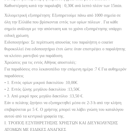
Καθυστέρηση κατά την παραλαβή : 0,30€ ανά λεπτό πλέον των 15min.
Χιλιομετρική εξυπηρέτηση: Εξυπηρετούμε πάνω από 1000 σημεία σε
όλη την Ελλάδα που βρίσκονται εντός των ορίων πόλεων . Για κάθε
σημείο ανάλογα με την απόσταση και το χρόνο εξυπηρέτησης υπάρχει
ειδική χρέωση.
Ειδοποιητήριο: Σε περίπτωση απουσίας του παραλήπτη ο courier
θυροκολλεί ένα ειδοποιητήριο έτσι ώστε όταν επιστρέψει ο παραλήπτης
να κλείσει ραντεβού για παράδοση.
Χρεώσεις για τις εντός Αθήνας αποστολές:
Για παραδόσεις στο λεκανοπέδιο την επόμενη ημέρα :7 € Για αυθημερόν
παραδόσεις
• 1. Εντός ορίων μικρού δακτυλίου :10,00€.
• 2. Εντός ζώνης μεγάλου δακτυλίου :13,50€.
• 3. Από μικρό προς μεγάλο δακτύλιο :13,50 €.
Εάν ο πελάτης ζητήσει να εξυπηρετηθεί μέσα σε 2-3 h από την κλήση
επιβαρύνεται με 5 €. Ο χρήστης μπορεί να λάβει γνώση του καταλόγου
αυτού από τα κεντρικά γραφεία της.
Ι. ΤΡΟΠΟΣ ΕΞΥΠΗΡΕΤΗΣΗΣ ΧΡΗΣΤΩΝ ΚΑΙ ΔΙΕΥΚΟΛΥΝΣΗΣ
ΑΤΟΜΩΝ ΜΕ ΕΙΔΙΚΕΣ ΑΝΑΓΚΕΣ