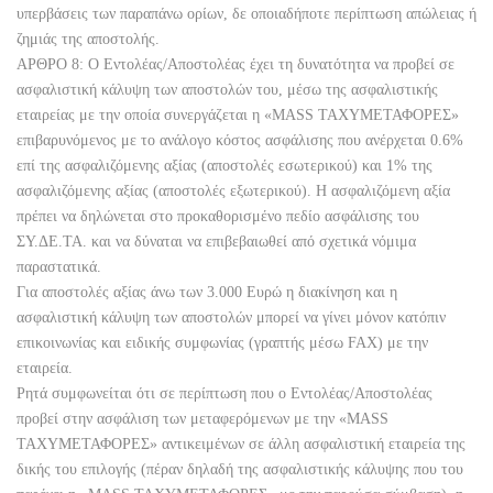
υπερβάσεις των παραπάνω ορίων, δε οποιαδήποτε περίπτωση απώλειας ή
ζημιάς της αποστολής.
ΑΡΘΡΟ 8: Ο Εντολέας/Αποστολέας έχει τη δυνατότητα να προβεί σε
ασφαλιστική κάλυψη των αποστολών του, μέσω της ασφαλιστικής
εταιρείας με την οποία συνεργάζεται η «MASS ΤΑΧΥΜΕΤΑΦΟΡΕΣ»
επιβαρυνόμενος με το ανάλογο κόστος ασφάλισης που ανέρχεται 0.6%
επί της ασφαλιζόμενης αξίας (αποστολές εσωτερικού) και 1% της
ασφαλιζόμενης αξίας (αποστολές εξωτερικού). Η ασφαλιζόμενη αξία
πρέπει να δηλώνεται στο προκαθορισμένο πεδίο ασφάλισης του
ΣΥ.ΔΕ.ΤΑ. και να δύναται να επιβεβαιωθεί από σχετικά νόμιμα
παραστατικά.
Για αποστολές αξίας άνω των 3.000 Ευρώ η διακίνηση και η
ασφαλιστική κάλυψη των αποστολών μπορεί να γίνει μόνον κατόπιν
επικοινωνίας και ειδικής συμφωνίας (γραπτής μέσω FAX) με την
εταιρεία.
Ρητά συμφωνείται ότι σε περίπτωση που ο Εντολέας/Αποστολέας
προβεί στην ασφάλιση των μεταφερόμενων με την «MASS
ΤΑΧΥΜΕΤΑΦΟΡΕΣ» αντικειμένων σε άλλη ασφαλιστική εταιρεία της
δικής του επιλογής (πέραν δηλαδή της ασφαλιστικής κάλυψης που του